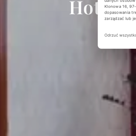
Hotel M
danych osobowych
Klonowa 16, 97-
dopasowania tre
zarządzać lub 
Kon
Odrzuć wszystk