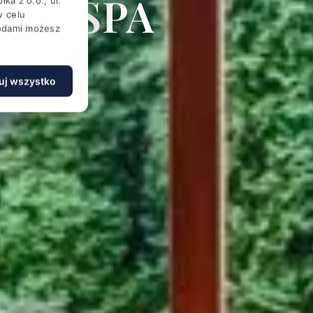
ss & SPA
ka z o.o., ul.
w celu
godami możesz
skim
uj wszystko