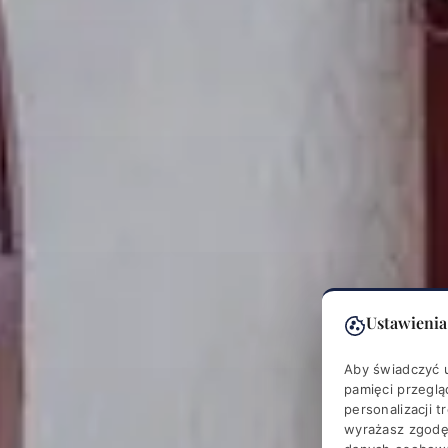
Ustawienia
Aby świadczyć u
pamięci przeglą
personalizacji t
wyrażasz zgodę 