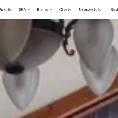
Pokoje
SPA
Biznes
Oferty
Uroczystości
Res
Cennik SPA
Konferencje
owy
Basen
Integracje
Promocje
Oferty dla firm
Sesje relaksu
Kontakt dla firm