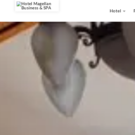
Hotel
O Hotelu
Program Lojalności
Atrakcje
Galeria
Opinie
Blog
Dokumenty