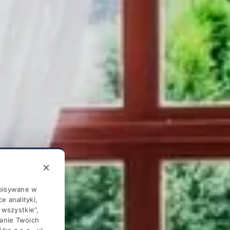
apisywane w
e analityki,
j wszystkie”,
zanie Twoich