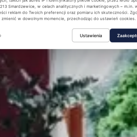
agellan Busine
, takich jak adres IP i identyfikatory plików cookie, przez Molo Spół
213 Smardzewice, w celach analitycznych i marketingowych – m.in. 
ści reklam do Twoich preferencji oraz pomiaru ich skuteczności. Z
je zmienić w dowolnym momencie, przechodząc do ustawień cookies.
ferencje i SPA w otoczeniu lasu przy Zalewie Sulejow
o
Ustawienia
Zaakcept