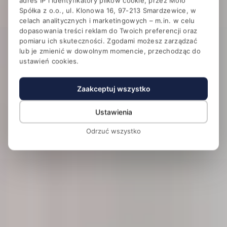
adres IP i identyfikatory plików cookie, przez Molo
Hotel Magellan Business &
Spółka z o.o., ul. Klonowa 16, 97-213 Smardzewice, w
SPA
celach analitycznych i marketingowych – m.in. w celu
dopasowania treści reklam do Twoich preferencji oraz
Konferencje i SPA w otoczeniu lasu przy Zalewie
pomiaru ich skuteczności. Zgodami możesz zarządzać
Sulejowskim
lub je zmienić w dowolnym momencie, przechodząc do
ustawień cookies.
Zaakceptuj wszystko
Ustawienia
Odrzuć wszystko