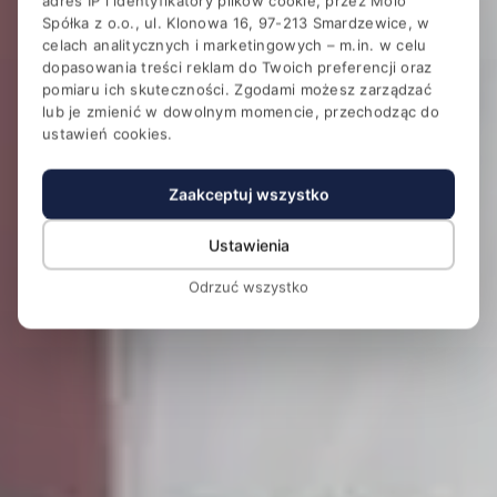
adres IP i identyfikatory plików cookie, przez Molo
Hotel Magellan Business &
Spółka z o.o., ul. Klonowa 16, 97-213 Smardzewice, w
SPA
celach analitycznych i marketingowych – m.in. w celu
dopasowania treści reklam do Twoich preferencji oraz
Konferencje i SPA w otoczeniu lasu przy Zalewie
pomiaru ich skuteczności. Zgodami możesz zarządzać
Sulejowskim
lub je zmienić w dowolnym momencie, przechodząc do
ustawień cookies.
Zaakceptuj wszystko
Ustawienia
Odrzuć wszystko