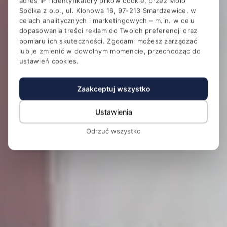
adres IP i identyfikatory plików cookie, przez Molo
Hotel Magellan Business &
Spółka z o.o., ul. Klonowa 16, 97-213 Smardzewice, w
SPA
celach analitycznych i marketingowych – m.in. w celu
dopasowania treści reklam do Twoich preferencji oraz
Konferencje i SPA w otoczeniu lasu przy Zalewie
pomiaru ich skuteczności. Zgodami możesz zarządzać
Sulejowskim
lub je zmienić w dowolnym momencie, przechodząc do
ustawień cookies.
Zaakceptuj wszystko
Ustawienia
Odrzuć wszystko