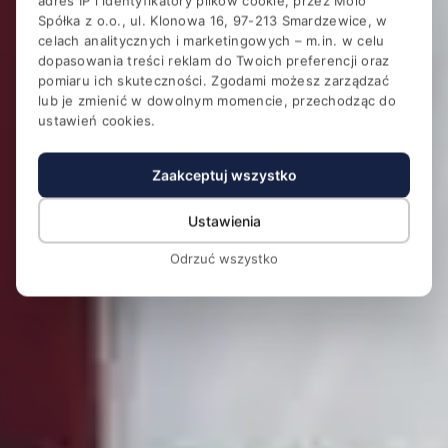
adres IP i identyfikatory plików cookie, przez Molo
Hotel Magellan Business &
Spółka z o.o., ul. Klonowa 16, 97-213 Smardzewice, w
SPA
celach analitycznych i marketingowych – m.in. w celu
dopasowania treści reklam do Twoich preferencji oraz
Konferencje i SPA w otoczeniu lasu przy Zalewie
pomiaru ich skuteczności. Zgodami możesz zarządzać
Sulejowskim
lub je zmienić w dowolnym momencie, przechodząc do
ustawień cookies.
Zaakceptuj wszystko
Ustawienia
Odrzuć wszystko