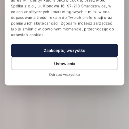
adres IP i identyfikatory plików cookie, przez Molo
Hotel Magellan Business &
Spółka z o.o., ul. Klonowa 16, 97-213 Smardzewice, w
SPA
celach analitycznych i marketingowych – m.in. w celu
dopasowania treści reklam do Twoich preferencji oraz
Konferencje i SPA w otoczeniu lasu przy Zalewie
pomiaru ich skuteczności. Zgodami możesz zarządzać
Sulejowskim
lub je zmienić w dowolnym momencie, przechodząc do
ustawień cookies.
Zaakceptuj wszystko
Ustawienia
Odrzuć wszystko